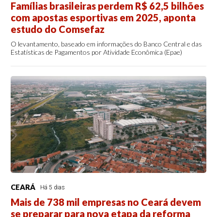
Famílias brasileiras perdem R$ 62,5 bilhões
com apostas esportivas em 2025, aponta
estudo do Comsefaz
O levantamento, baseado em informações do Banco Central e das
Estatísticas de Pagamentos por Atividade Econômica (Epae)
CEARÁ
Há 5 dias
Mais de 738 mil empresas no Ceará devem
se preparar para nova etapa da reforma