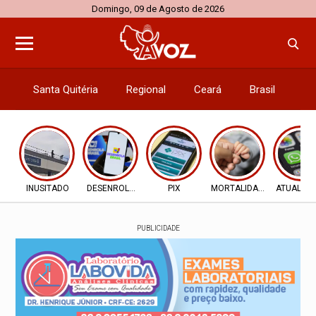
Domingo, 09 de Agosto de 2026
Santa Quitéria
Regional
Ceará
Brasil
El
INUSITADO
DESENROLA 2.0
PIX
MORTALIDADE INFANTIL
ATUALIZ
PUBLICIDADE