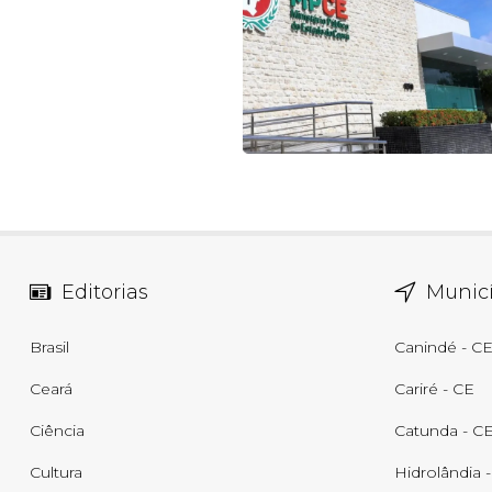
Editorias
Municí
Brasil
Canindé - C
Ceará
Cariré - CE
Ciência
Catunda - C
Cultura
Hidrolândia 