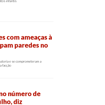
tos infantis
es com ameaças à
impam paredes no
 autoria e se comprometeram a
a facção
 no número de
lho, diz