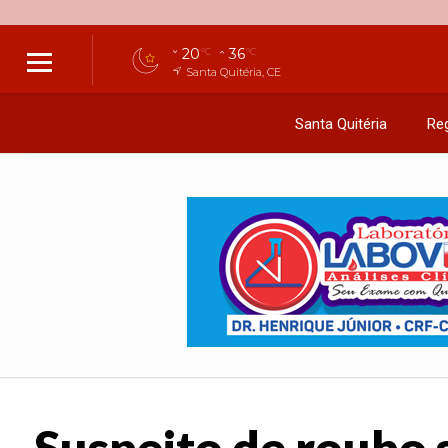
20
36
°C
°C
Santa Quitéria, CE
Santa Quitéria
Reg
Suspeito de roubo 