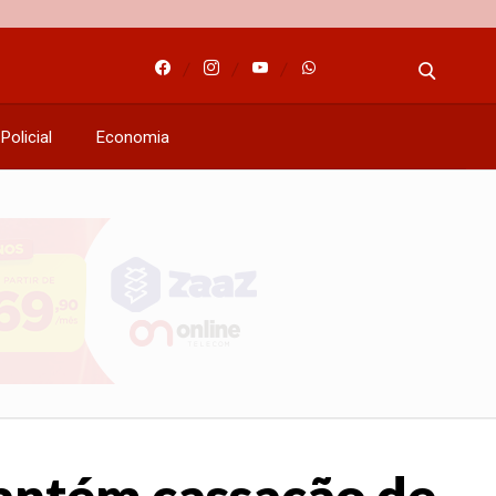
Policial
Economia
antém cassação de