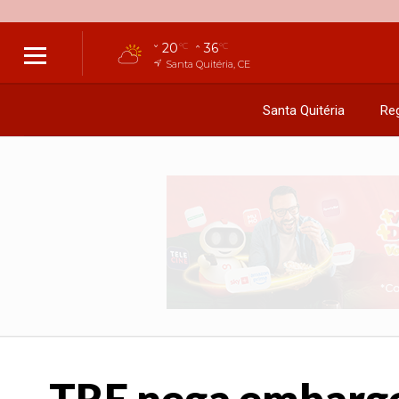
20
36
°C
°C
Santa Quitéria, CE
Santa Quitéria
Reg
TRE nega embargo