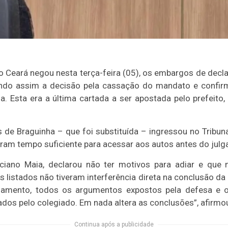
 do Ceará negou nesta terça-feira (05), os embargos de dec
endo assim a decisão pela cassação do mandato e confirm
. Esta era a última cartada a ser apostada pelo prefeito, 
de Braguinha – que foi substituída – ingressou no Tribun
eram tempo suficiente para acessar aos autos antes do jul
ciano Maia, declarou não ter motivos para adiar e que n
listados não tiveram interferência direta na conclusão da a
gamento, todos os argumentos expostos pela defesa e o
os pelo colegiado. Em nada altera as conclusões”, afirm
Continua após a publicidade