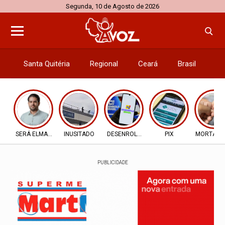
Segunda, 10 de Agosto de 2026
Santa Quitéria
Regional
Ceará
Brasil
El
SERÁ ELMANO X CIRO
INUSITADO
DESENROLA 2.0
PIX
MORTALID
PUBLICIDADE