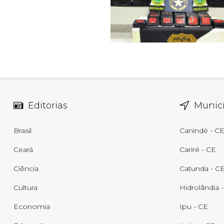
Editorias
Municí
Brasil
Canindé - C
Ceará
Cariré - CE
Ciência
Catunda - C
Cultura
Hidrolândia 
Economia
Ipu - CE