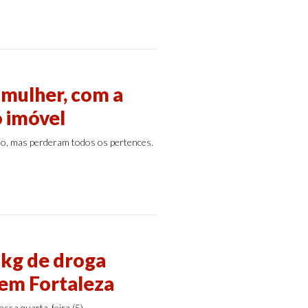
mulher, com a
o imóvel
ão, mas perderam todos os pertences.
 kg de droga
 em Fortaleza
ssa quarta-feira (5).