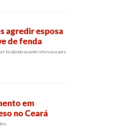
s agredir esposa
ve de fenda
ser localizado quando retornava para
imento em
reso no Ceará
tre.