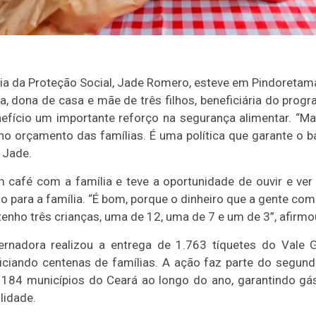
ia da Proteção Social, Jade Romero, esteve em Pindoretama,
sa, dona de casa e mãe de três filhos, beneficiária do prog
nefício um importante reforço na segurança alimentar. “Ma
 no orçamento das famílias. É uma política que garante o bá
 Jade.
café com a família e teve a oportunidade de ouvir e ver
o para a família. “É bom, porque o dinheiro que a gente com
tenho três crianças, uma de 12, uma de 7 e um de 3”, afirmo
ernadora realizou a entrega de 1.763 tíquetes do Vale 
ficiando centenas de famílias. A ação faz parte do segun
 184 municípios do Ceará ao longo do ano, garantindo gás
lidade.