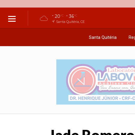
20
36
°C
°C
Santa Quitéria, CE
Santa Quitéria
Reg
Jade Romero 