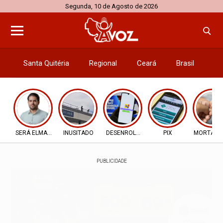
Segunda, 10 de Agosto de 2026
Santa Quitéria
Regional
Ceará
Brasil
El
SERÁ ELMANO X CIRO
INUSITADO
DESENROLA 2.0
PIX
MORTALID
PUBLICIDADE