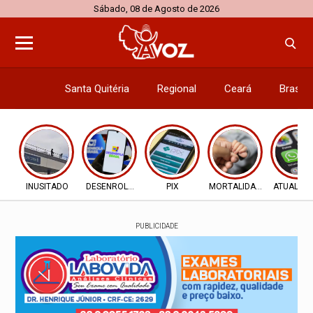
Sábado, 08 de Agosto de 2026
Santa Quitéria
Regional
Ceará
Brasil
Economi
INUSITADO
DESENROLA 2.0
PIX
MORTALIDADE INFANTIL
ATUALIZ
PUBLICIDADE