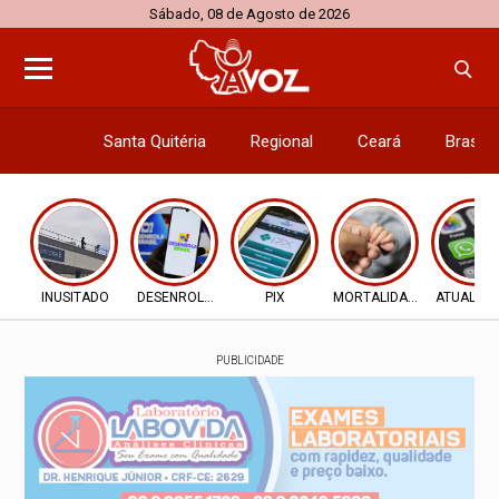
Sábado, 08 de Agosto de 2026
Santa Quitéria
Regional
Ceará
Brasil
Economi
INUSITADO
DESENROLA 2.0
PIX
MORTALIDADE INFANTIL
ATUALIZ
PUBLICIDADE