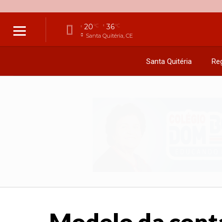
20
36
°C
°C
Santa Quitéria, CE
Santa Quitéria
Reg
Modelo da conta