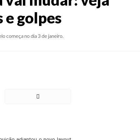
s e golpes
o começa no dia 3 de janeiro.
ibuição adiantou o novo layout