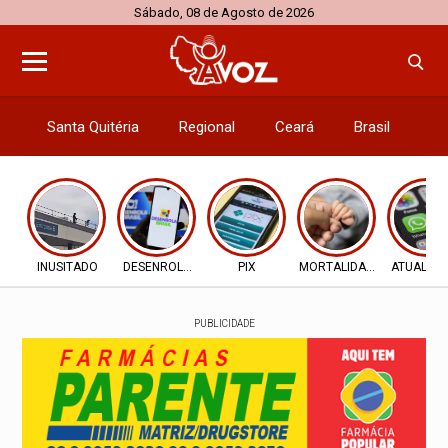
Sábado, 08 de Agosto de 2026
Santa Quitéria
Regional
Ceará
Brasil
El
INUSITADO
DESENROLA 2.0
PIX
MORTALIDADE INFANTIL
ATUALIZ
PUBLICIDADE