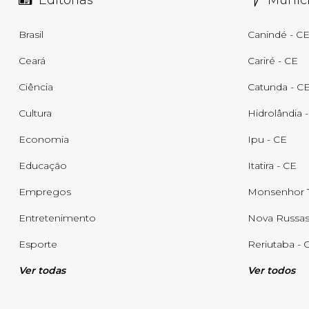
Editorias
Municí
Brasil
Canindé - C
Ceará
Cariré - CE
Ciência
Catunda - C
Cultura
Hidrolândia 
Economia
Ipu - CE
Educação
Itatira - CE
Empregos
Monsenhor T
Entretenimento
Nova Russas
Esporte
Reriutaba - 
Ver todas
Ver todos