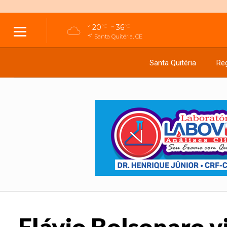
20
36
°C
°C
Santa Quitéria, CE
Santa Quitéria
Reg
Flávio Bolsonaro v