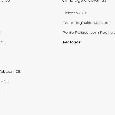
pios
Blogs e colunas
E
Eleições 2026
Padre Reginaldo Manzotti
E
Ponto Político, com Reginald
- CE
Ver todos
abosa - CE
 - CE
CE