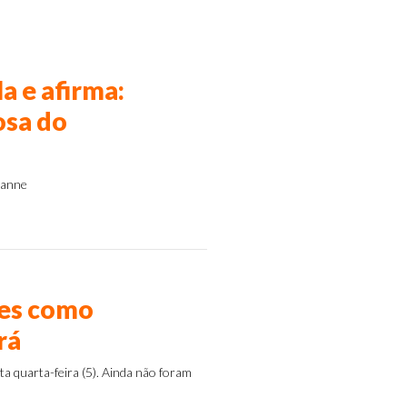
a e afirma:
osa do
zianne
res como
rá
ta quarta-feira (5). Ainda não foram