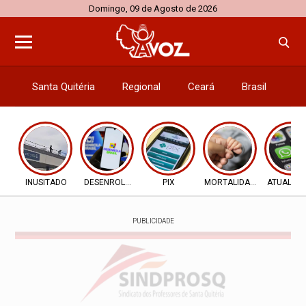
Domingo, 09 de Agosto de 2026
Santa Quitéria
Regional
Ceará
Brasil
El
INUSITADO
DESENROLA 2.0
PIX
MORTALIDADE INFANTIL
ATUALIZ
PUBLICIDADE