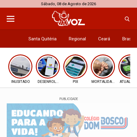
Sábado, 08 de Agosto de 2026
Santa Quitéria
Regional
Ceará
Brasil
Economi
INUSITADO
DESENROLA 2.0
PIX
MORTALIDADE INFANTIL
ATUALIZ
PUBLICIDADE