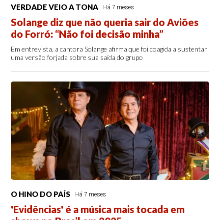
VERDADE VEIO A TONA
Há 7 meses
Solange diz que não queria sair do Aviões
do Forró: “Não foi decisão minha”
Em entrevista, a cantora Solange afirma que foi coagida a sustentar
uma versão forjada sobre sua saída do grupo
O HINO DO PAÍS
Há 7 meses
'Evidências' é a música mais tocada em