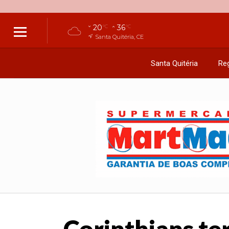
20
36
°C
°C
Santa Quitéria, CE
Santa Quitéria
Reg
Corinthians te