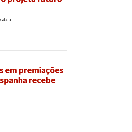
acabou
es em premiações
Espanha recebe