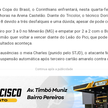
 Copa do Brasil, o Corinthians enfrentará, nesta quarta-fei
horas na Arena Castelão. Diante do Tricolor, o técnico Dor
G-8 devido a três desfalques e uma dúvida; apesar de pode 
iro por 3 a 0 no Mineirão (MG) e empatar por 2 a 2 com o 
imão quer voltar a vencer diante do Leão do Pici, que pod
sultados aconteça.
 ausências o meia Charles (punido pelo STJD), o atacante 
suspensão automática após terceiro cartão amarelo contra 
Continua após a publicidade