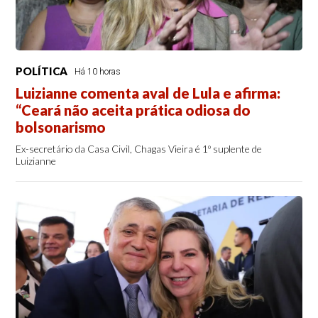
POLÍTICA
Há 10 horas
Luizianne comenta aval de Lula e afirma:
“Ceará não aceita prática odiosa do
bolsonarismo
Ex-secretário da Casa Civil, Chagas Vieira é 1º suplente de
Luizianne