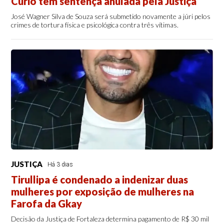
Curió tem sentença anulada pela Justiça
José Wagner Silva de Souza será submetido novamente a júri pelos
crimes de tortura física e psicológica contra três vítimas.
JUSTIÇA
Há 3 dias
Tirullipa é condenado a indenizar duas
mulheres por exposição de mulheres na
Farofa da Gkay
Decisão da Justiça de Fortaleza determina pagamento de R$ 30 mil