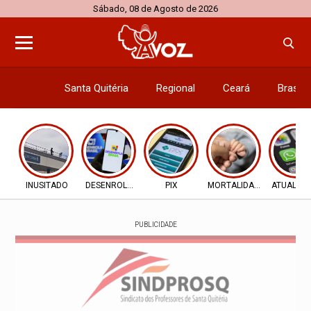
Sábado, 08 de Agosto de 2026
Santa Quitéria
Regional
Ceará
Brasil
Economi
INUSITADO
DESENROLA 2.0
PIX
MORTALIDADE INFANTIL
ATUALIZ
PUBLICIDADE