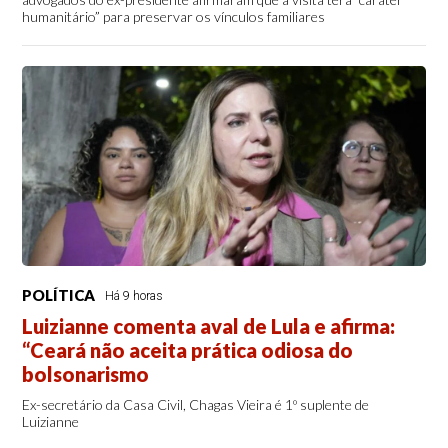
humanitário” para preservar os vínculos familiares
POLÍTICA
Há 9 horas
Luizianne comenta aval de Lula e afirma:
“Ceará não aceita prática odiosa do
bolsonarismo
Ex-secretário da Casa Civil, Chagas Vieira é 1º suplente de
Luizianne