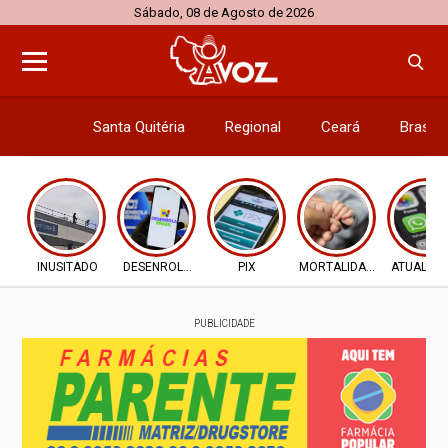
Sábado, 08 de Agosto de 2026
Santa Quitéria
Regional
Ceará
Brasil
Economi
INUSITADO
DESENROLA 2.0
PIX
MORTALIDADE INFANTIL
ATUALIZ
PUBLICIDADE