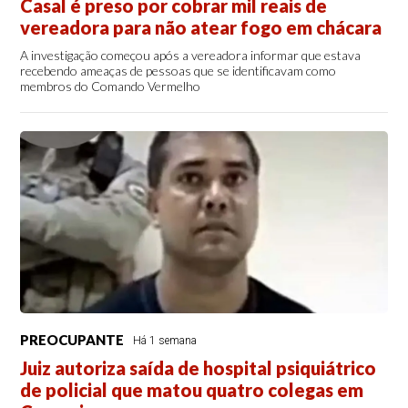
Casal é preso por cobrar mil reais de
vereadora para não atear fogo em chácara
A investigação começou após a vereadora informar que estava
recebendo ameaças de pessoas que se identificavam como
membros do Comando Vermelho
PREOCUPANTE
Há 1 semana
Juiz autoriza saída de hospital psiquiátrico
de policial que matou quatro colegas em