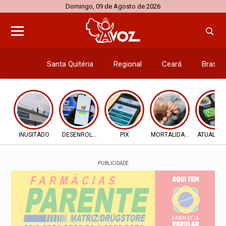
Domingo, 09 de Agosto de 2026
Santa Quitéria
Regional
Ceará
Brasil
Economi
INUSITADO
DESENROLA 2.0
PIX
MORTALIDADE INFANTIL
ATUALIZ
PUBLICIDADE