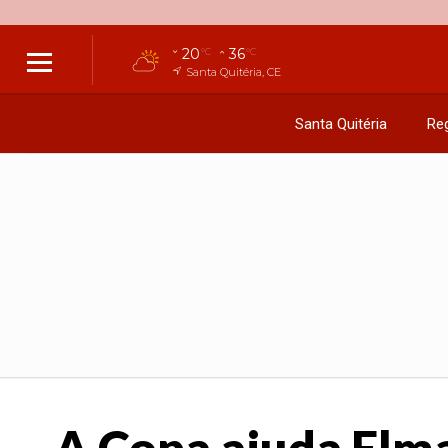
20
36
°C
°C
Santa Quitéria, CE
Santa Quitéria
Reg
A Copa ajuda Elma