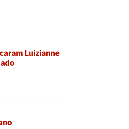
caram Luizianne
nado
mano