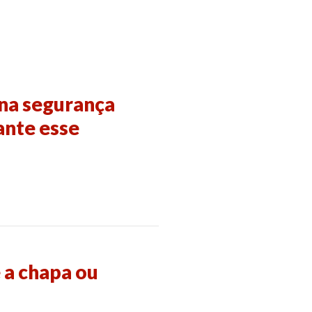
 na segurança
ante esse
 a chapa ou