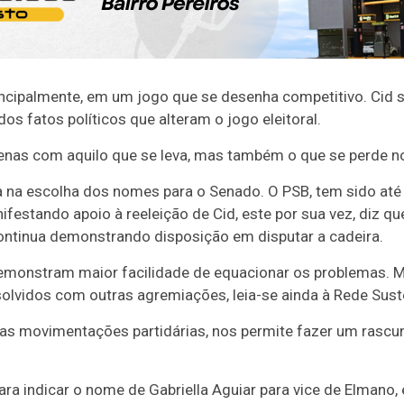
 principalmente, em um jogo que se desenha competitivo. Cid
os fatos políticos que alteram o jogo eleitoral.
penas com aquilo que se leva, mas também o que se perde 
a na escolha dos nomes para o Senado. O PSB, tem sido até
estando apoio à reeleição de Cid, este por sua vez, diz qu
ontinua demonstrando disposição em disputar a cadeira.
emonstram maior facilidade de equacionar os problemas. M
lvidos com outras agremiações, leia-se ainda à Rede Suste
da as movimentações partidárias, nos permite fazer um ras
a indicar o nome de Gabriella Aguiar para vice de Elmano, é