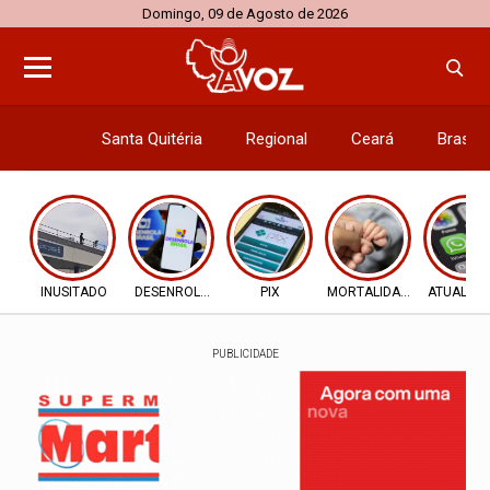
Domingo, 09 de Agosto de 2026
Santa Quitéria
Regional
Ceará
Brasil
Economi
INUSITADO
DESENROLA 2.0
PIX
MORTALIDADE INFANTIL
ATUALIZ
PUBLICIDADE