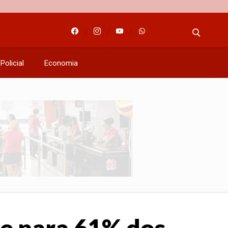
Policial
Economia
cie para 61% dos