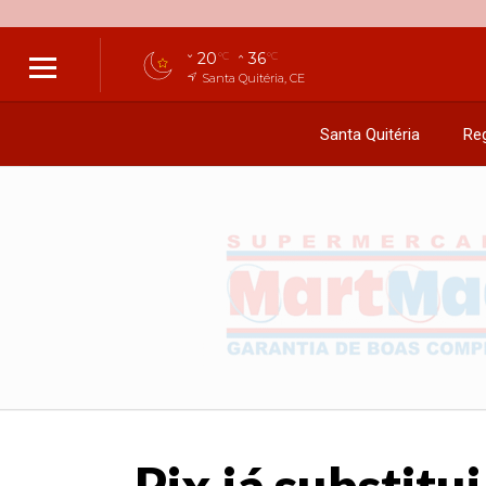
20
36
°C
°C
Santa Quitéria, CE
Santa Quitéria
Reg
Pix já substitu