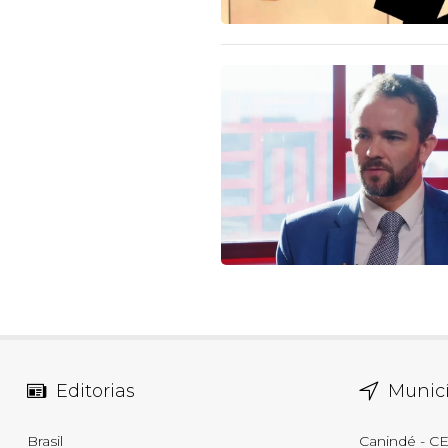
Editorias
Municí
Brasil
Canindé - C