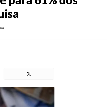
uisa
ox.