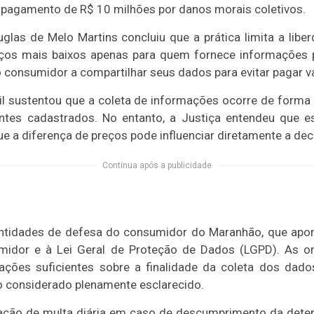
pagamento de R$ 10 milhões por danos morais coletivos.
uglas de Melo Martins concluiu que a prática limita a libe
eços mais baixos apenas para quem fornece informações 
consumidor a compartilhar seus dados para evitar pagar va
il sustentou que a coleta de informações ocorre de forma
entes cadastrados. No entanto, a Justiça entendeu que 
que a diferença de preços pode influenciar diretamente a de
Continua após a publicidade
entidades de defesa do consumidor do Maranhão, que apon
idor e à Lei Geral de Proteção de Dados (LGPD). As o
ações suficientes sobre a finalidade da coleta dos da
considerado plenamente esclarecido.
icação de multa diária em caso de descumprimento da dete