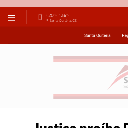
20
36
°C
°C
Santa Quitéria, CE
Santa Quitéria
Reg
Justiça proíbe 