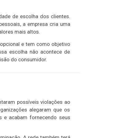
rdade de escolha dos clientes.
pessoais, a empresa cria uma
lores mais altos.
 opcional e tem como objetivo
essa escolha não acontece de
cisão do consumidor.
taram possíveis violações ao
rganizações alegaram que os
dos e acabam fornecendo seus
rminação. A rede também terá