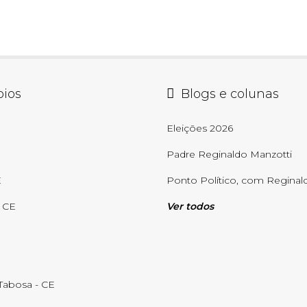
pios
Blogs e colunas
E
Eleições 2026
Padre Reginaldo Manzotti
E
Ponto Político, com Reginald
- CE
Ver todos
abosa - CE