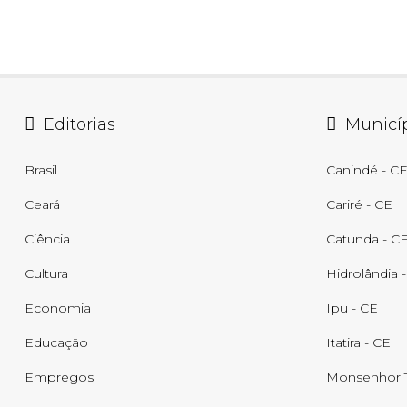
Editorias
Municí
Brasil
Canindé - C
Ceará
Cariré - CE
Ciência
Catunda - C
Cultura
Hidrolândia 
Economia
Ipu - CE
Educação
Itatira - CE
Empregos
Monsenhor T